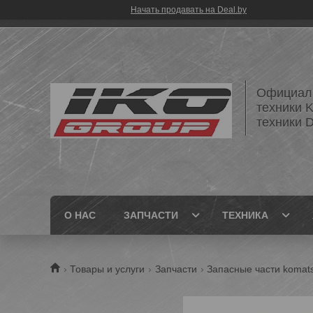
Начать продавать на Deal.by
Официаль
техники 
техники
О НАС
ЗАПЧАСТИ
ТЕХНИКА
Товары и услуги
Запчасти
Запасные части komat