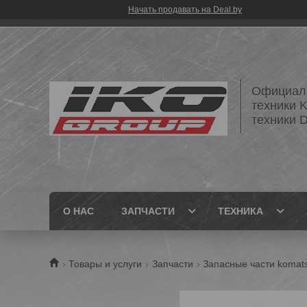
Начать продавать на Deal.by
Официаль
техники 
техники
О НАС
ЗАПЧАСТИ
ТЕХНИКА
Товары и услуги
Запчасти
Запасные части komat