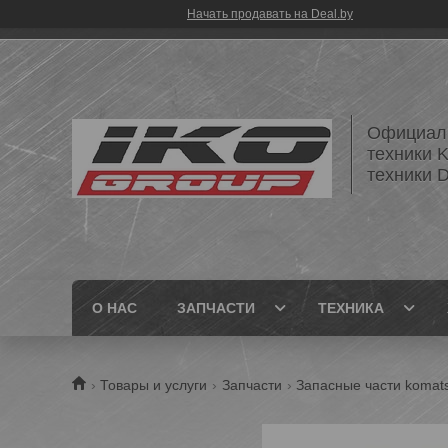
Начать продавать на Deal.by
Официаль
техники 
техники
О НАС
ЗАПЧАСТИ
ТЕХНИКА
Товары и услуги
Запчасти
Запасные части komat