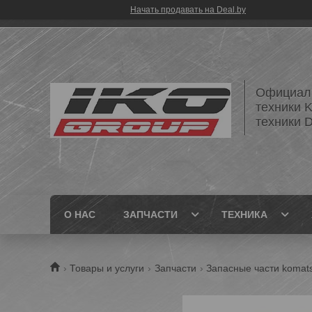
Начать продавать на Deal.by
Официаль
техники 
техники
О НАС
ЗАПЧАСТИ
ТЕХНИКА
Товары и услуги
Запчасти
Запасные части komat