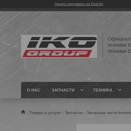
Начать продавать на Deal.by
Официаль
техники 
техники
О НАС
ЗАПЧАСТИ
ТЕХНИКА
Товары и услуги
Запчасти
Запасные части komat