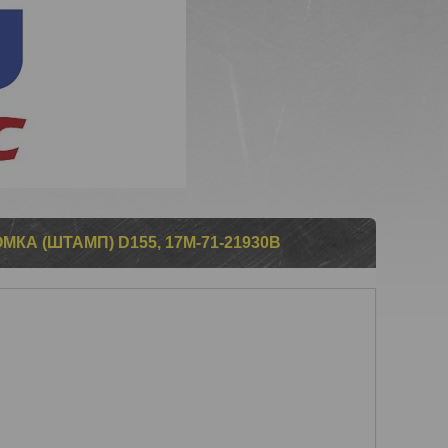
А (ШТАМП) D155, 17M-71-21930B