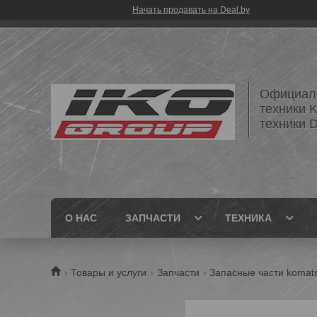
Начать продавать на Deal.by
Официаль
техники 
техники
О НАС
ЗАПЧАСТИ
ТЕХНИКА
Товары и услуги
Запчасти
Запасные части komat