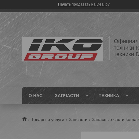
Начать продавать на Deal.by
Официаль
техники 
техники
О НАС
ЗАПЧАСТИ
ТЕХНИКА
Товары и услуги
Запчасти
Запасные части komat