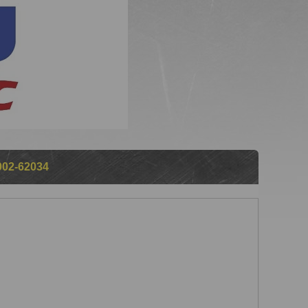
02-62034