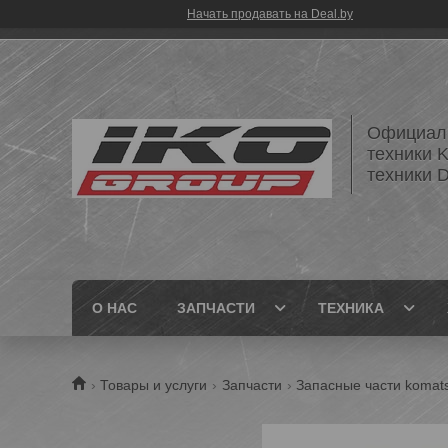
Начать продавать на Deal.by
Официаль
техники 
техники
О НАС
ЗАПЧАСТИ
ТЕХНИКА
Товары и услуги
Запчасти
Запасные части komat