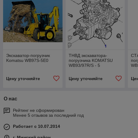
Экскаватор-погрузчик
ТНВД экскаватора-
СТА
Komatsu WB97S-5E0
погрузчика KOMATSU
по
WB93/97R/S - 5
WB9
Цену уточняйте
Цену уточняйте
Це
О нас
Рейтинг не сформирован
Менее 5 отзывов за последний год
Работает с 10.07.2014
г. Минский район