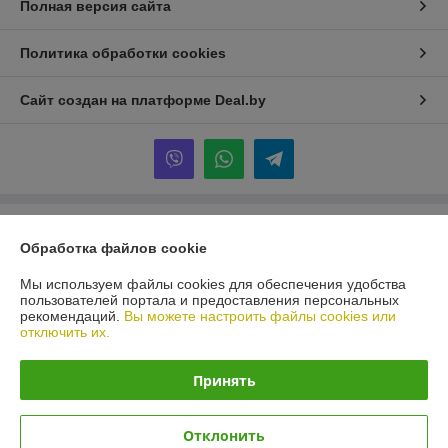
Полная версия сайта
Политика обработки cookies
Сайт создан на платформе Deal.by
Информация для покупателя
Обработка файлов cookie
Юридическое лицо:
ИООО "ИКО МАШИНЕРИ"
Минская обл., Минский район, дер. Дубовляны, ул. Центральная, д. 3
Мы используем файлы cookies для обеспечения удобства
пользователей портала и предоставления персональных
Регистрационный номер ЕГР: 191300223
рекомендаций.
Вы можете настроить файлы cookies или
отключить их.
УНП: 191300223
Регистрационный орган: Мингорисполком
Принять
Дата регистрации компании: 05.04.2010
Отклонить
Местонахождение книги жалоб и предложений: Минская обл., Минский