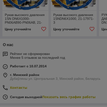
Рукав высокого давления
Рукав высокого давления
РУ
1SN DN6X1000-
1SNDN6X1000, 21-17971-
ДА
PN06AB90-PN06AB, 21-
3
DN
4078-58
21-
Цену уточняйте
Цену уточняйте
Це
О нас
Рейтинг не сформирован
Менее 5 отзывов за последний год
Работает с 10.07.2014
г. Минский район
Дубаўляны ул. Центральная 3, Минский район, Беларусь
Контакты
Показать весь график работы
Сегодня выходной