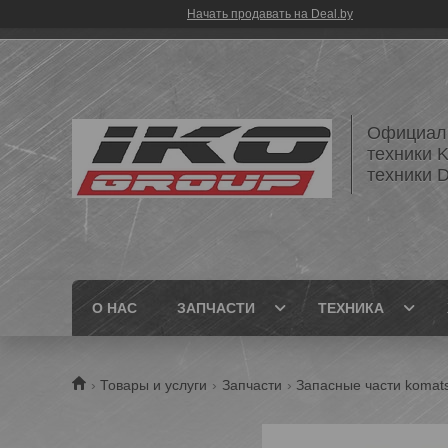
Начать продавать на Deal.by
Официаль
техники 
техники
О НАС
ЗАПЧАСТИ
ТЕХНИКА
Товары и услуги
Запчасти
Запасные части komat