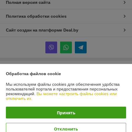
Полная версия сайта
Политика обработки cookies
Сайт создан на платформе Deal.by
Информация для покупателя
Обработка файлов cookie
Юридическое лицо:
ИООО "ИКО МАШИНЕРИ"
Минская обл., Минский район, дер. Дубовляны, ул. Центральная, д. 3
Мы используем файлы cookies для обеспечения удобства
пользователей портала и предоставления персональных
Регистрационный номер ЕГР: 191300223
рекомендаций.
Вы можете настроить файлы cookies или
отключить их.
УНП: 191300223
Регистрационный орган: Мингорисполком
Принять
Дата регистрации компании: 05.04.2010
Отклонить
Местонахождение книги жалоб и предложений: Минская обл., Минский