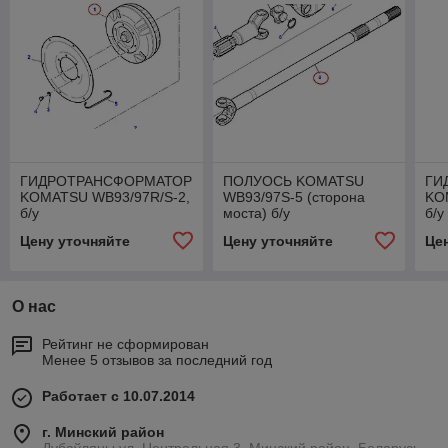
ГИДРОТРАНСФОРМАТОР
ПОЛУОСЬ KOMATSU
ГИ
KOMATSU WB93/97R/S-2,
WB93/97S-5 (сторона
KO
б/у
моста) б/у
б/у
Цену уточняйте
Цену уточняйте
Це
О нас
Рейтинг не сформирован
Менее 5 отзывов за последний год
Работает с 10.07.2014
г. Минский район