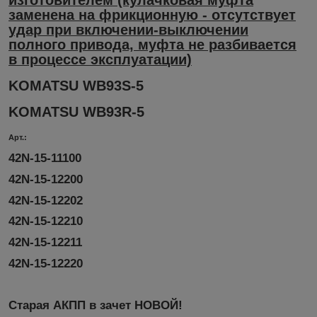
изготовителем (кулачковая муфта
заменена на фрикционную - отсутствует
удар при включении-выключении
полного привода, муфта не разбивается
в процессе эксплуатации)
KOMATSU WB93S-5
KOMATSU WB93R-5
Арт.:
42N-15-11100
42N-15-12200
42N-15-12202
42N-15-12210
42N-15-12211
42N-15-12220
Старая АКПП в зачет НОВОЙ!